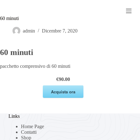
S
Studio Luce
a
l
60 minuti
t
a
admin
Dicembre 7, 2020
a
l
c
60 minuti
o
n
t
pacchetto comprensivo di 60 minuti
e
n
u
€90.00
t
o
Acquista ora
Links
Home Page
Contatti
Shop