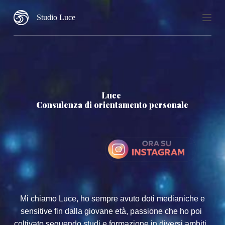
S
Studio Luce
a
l
t
a
a
l
c
o
n
Luce 
t
Consulenza di orientamento personale
e
n
u
t
o
 Mi chiamo Luce, ho sempre avuto doti medianiche e 
sensitive fin dalla giovane età, passione che ho poi 
coltivato seguendo studi e formazione in diversi ambiti, 