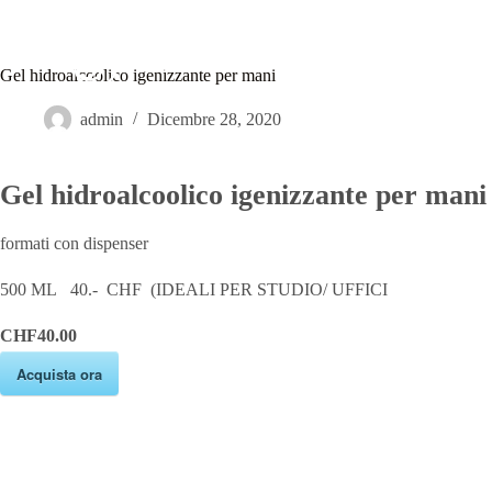
S
a
l
Studio Luce
Hom
Gel hidroalcoolico igenizzante per mani
t
a
a
admin
Dicembre 28, 2020
l
c
o
Gel hidroalcoolico igenizzante per mani
n
t
e
formati con dispenser
n
u
500 ML 40.- CHF (IDEALI PER STUDIO/ UFFICI
t
o
CHF40.00
Acquista ora