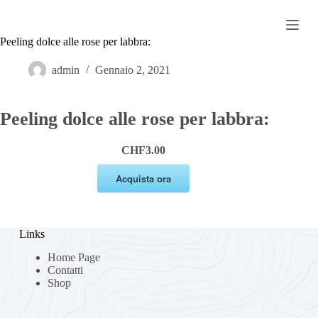
S
Studio Luce
a
l
Peeling dolce alle rose per labbra:
t
a
admin
Gennaio 2, 2021
a
l
c
Peeling dolce alle rose per labbra:
o
n
t
CHF3.00
e
n
Acquista ora
u
t
o
Links
Home Page
Contatti
Shop