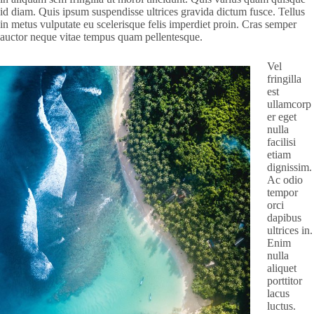
id diam. Quis ipsum suspendisse ultrices gravida dictum fusce. Tellus
in metus vulputate eu scelerisque felis imperdiet proin. Cras semper
auctor neque vitae tempus quam pellentesque.
Vel
fringilla
est
ullamcorp
er eget
nulla
facilisi
etiam
dignissim.
Ac odio
tempor
orci
dapibus
ultrices in.
Enim
nulla
aliquet
porttitor
lacus
luctus.